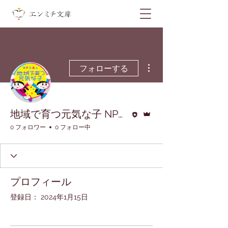
その他
フォローする
執筆者
管理者
地域で育つ元気な子 NPO法人
0 フォロワー
0 フォロー中
プロフィール
登録日： 2024年1月15日