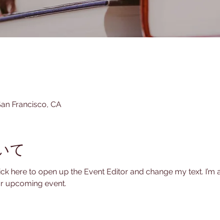
San Francisco, CA
いて
lick here to open up the Event Editor and change my text. I’m a
ur upcoming event.