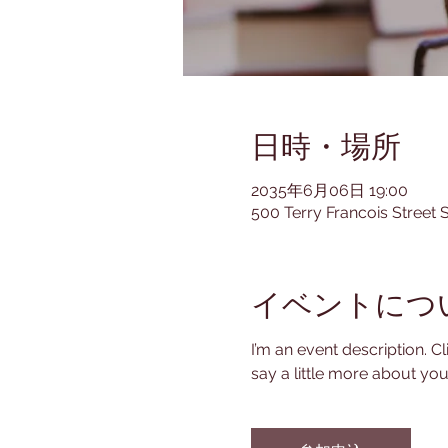
日時・場所
2035年6月06日 19:00
500 Terry Francois Street 
イベントにつ
I’m an event description. C
say a little more about yo