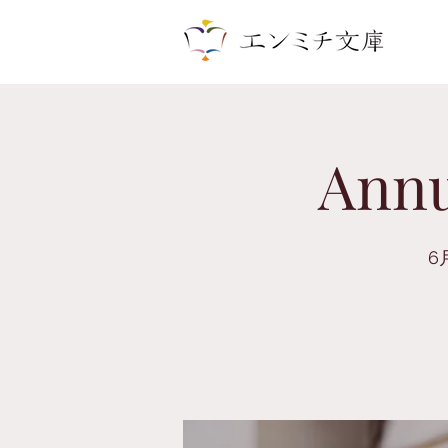
Annu
6